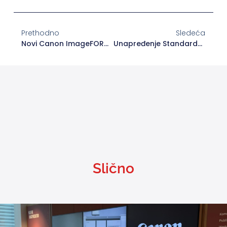
Prethodno
Sledeća
Novi Canon ImageFORCE Idealno Rešenje Za Kreativnost
Unapređenje Standarda Štampe U Poslovnom Okruženju
Slično