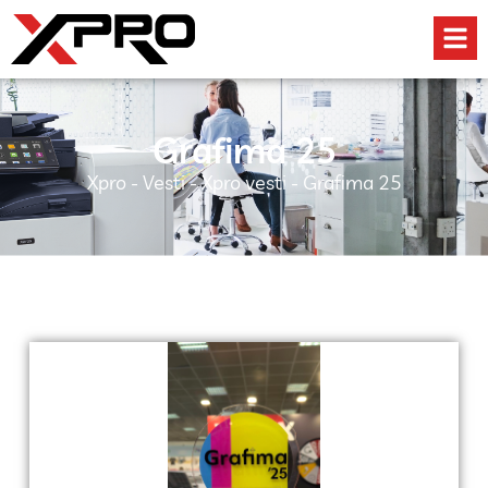
Grafima 25
Xpro
-
Vesti
-
Xpro vesti
-
Grafima 25