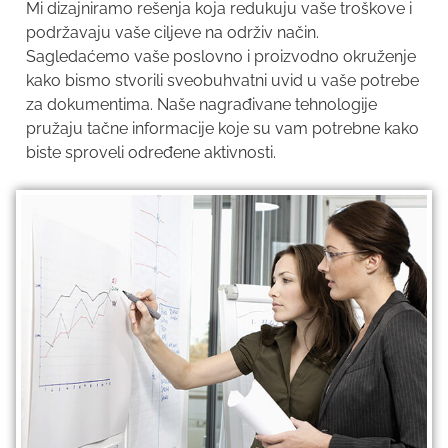
Mi dizajniramo rešenja koja redukuju vaše troškove i
podržavaju vaše ciljeve na održiv način.
Sagledaćemo vaše poslovno i proizvodno okruženje
kako bismo stvorili sveobuhvatni uvid u vaše potrebe
za dokumentima. Naše nagrađivane tehnologije
pružaju tačne informacije koje su vam potrebne kako
biste sproveli određene aktivnosti.