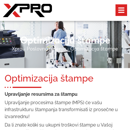
Optimizacija štampe
Xpro
-
Poslovna rešenja
-
Optimizacija štampe
Optimizacija štampe
Upravljanje resursima za štampu
Upravljanje procesima štampe (MPS) će vašu
infrastrukturu štampanja transformisati iz prosečne u
izvanrednu!
Da li znate koliki su ukupni troškovi štampe u Vašoj