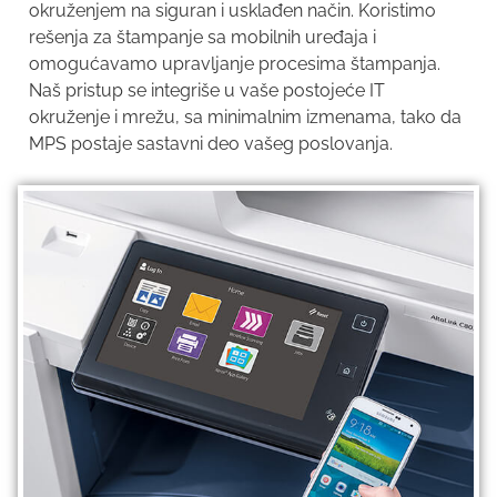
okruženjem na siguran i usklađen način. Koristimo
rešenja za štampanje sa mobilnih uređaja i
omogućavamo upravljanje procesima štampanja.
Naš pristup se integriše u vaše postojeće IT
okruženje i mrežu, sa minimalnim izmenama, tako da
MPS postaje sastavni deo vašeg poslovanja.