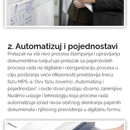
2. Automatizuj i pojednostavi
Prelazak na viši nivo procesa štampanja i upravljanja
dokumentima (uključuje prelazak sa papiroloških
procesa rada na digitalne i reorganizaciju procesa u
cilju postizanja veće efikasnosti) predstavlja treću
fazu MPS-a. Ovu fazu zovemo „Automatizuj i
pojednostavi“, i ovde stvari postaju stvarno zanimljive.
Nudimo usluge i tehnologiju koja procese rada
automatizuje iznad nivoa običnog skeniranja papirnih
dokumenata i njihovog prevođenja u digitalnu formu.