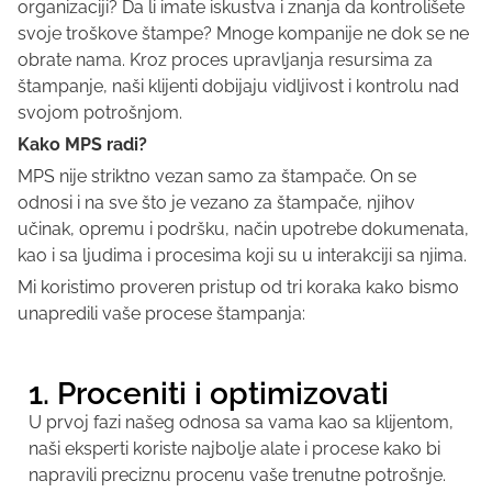
organizaciji? Da li imate iskustva i znanja da kontrolišete
svoje troškove štampe? Mnoge kompanije ne dok se ne
obrate nama. Kroz proces upravljanja resursima za
štampanje, naši klijenti dobijaju vidljivost i kontrolu nad
svojom potrošnjom.
Kako MPS radi?
MPS nije striktno vezan samo za štampače. On se
odnosi i na sve što je vezano za štampače, njihov
učinak, opremu i podršku, način upotrebe dokumenata,
kao i sa ljudima i procesima koji su u interakciji sa njima.
Mi koristimo proveren pristup od tri koraka kako bismo
unapredili vaše procese štampanja:
1. Proceniti i optimizovati
U prvoj fazi našeg odnosa sa vama kao sa klijentom,
naši eksperti koriste najbolje alate i procese kako bi
napravili preciznu procenu vaše trenutne potrošnje.