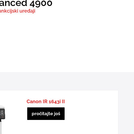
vanced 4900
unkcijski uređaji
Canon IR 1643i II
pročitajte još