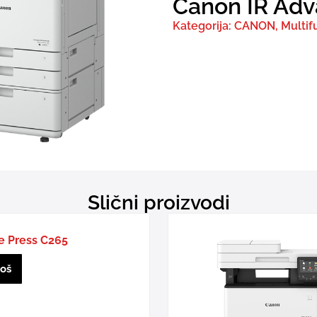
Canon IR Ad
Kategorija:
CANON
,
Multif
Slični proizvodi
e Press C265
još