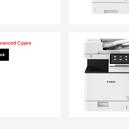
dvanced C3900
još