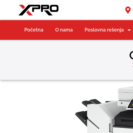
Početna
O nama
Poslovna rešenja