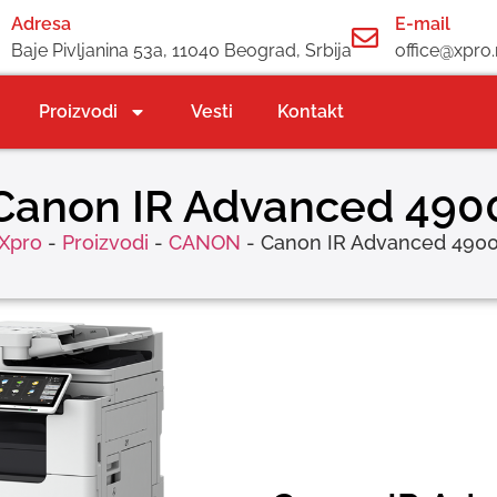
Adresa
E-mail
Baje Pivljanina 53a, 11040 Beograd, Srbija
office@xpro.
Proizvodi
Vesti
Kontakt
Canon IR Advanced 490
Xpro
-
Proizvodi
-
CANON
-
Canon IR Advanced 490