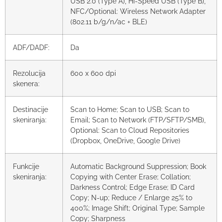
USB 2.0 (Type A), Hi-Speed USB (Type B),
NFC/Optional: Wireless Network Adapter
(802.11 b/g/n/ac + BLE)
ADF/DADF:
Da
Rezolucija
600 x 600 dpi
skenera:
Destinacije
Scan to Home; Scan to USB; Scan to
skeniranja:
Email; Scan to Network (FTP/SFTP/SMB),
Optional: Scan to Cloud Repositories
(Dropbox, OneDrive, Google Drive)
Funkcije
Automatic Background Suppression; Book
skeniranja:
Copying with Center Erase; Collation;
Darkness Control; Edge Erase; ID Card
Copy; N-up; Reduce / Enlarge 25% to
400%; Image Shift; Original Type; Sample
Copy; Sharpness