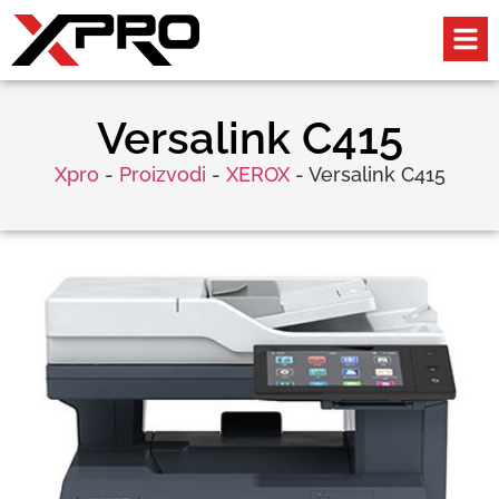
Versalink C415
Xpro
-
Proizvodi
-
XEROX
-
Versalink C415