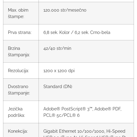
Max. obim
120.000 str/mesečno
štampe:
Prva strana:
6,8 sek. Kolor / 6,2 sek. Crno-bela
Brzina
42/40 str/min
štampanja:
Rezolucija:
1200 x 1200 dpi
Dvostrano
Standard (DN)
štampanje:
Jezička
Adobe® PostScript® 3™, Adobe® PDF,
podrška:
PCL® 5c/PCL® 6
Konekcija:
Gigabit Ethernet 10/100/1000, Hi-Speed